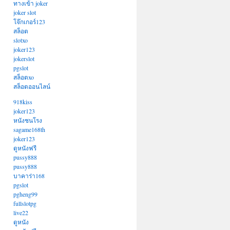
ทางเข้า joker
joker slot
โจ๊กเกอร์123
สล็อต
slotxo
joker123
jokerslot
pgslot
สล็อตxo
สล็อตออนไลน์
918kiss
joker123
หนังชนโรง
sagame168th
joker123
ดูหนังฟรี
pussy888
pussy888
บาคาร่า168
pgslot
pgheng99
fullslotpg
live22
ดูหนัง