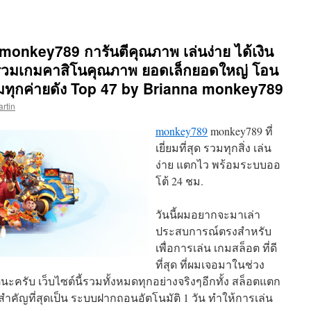
monkey789 การันตีคุณภาพ เล่นง่าย ได้เงิน
์รวมเกมคาสิโนคุณภาพ ยอดเล็กยอดใหญ่ โอน
มทุกค่ายดัง Top 47 by Brianna monkey789
artin
monkey789
monkey789 ที่
เยี่ยมที่สุด รวมทุกสิ่ง เล่น
ง่าย แตกไว พร้อมระบบออ
โต้ 24 ชม.
วันนี้ผมอยากจะมาเล่า
ประสบการณ์ตรงสำหรับ
เพื่อการเล่น เกมสล็อต ที่ดี
ที่สุด ที่ผมเจอมาในช่วง
ะครับ เว็บไซต์นี้รวมทั้งหมดทุกอย่างจริงๆอีกทั้ง สล็อตแตก
ี่สำคัญที่สุดเป็น ระบบฝากถอนอัตโนมัติ 1 วัน ทำให้การเล่น