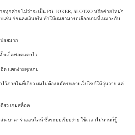
ตกง่ายทุกค่าย ไม่ว่าจะเป็น PG, JOKER, SLOTXO หรือค่ายใหม่ๆ
อบเล่น ก่อนลงเงินจริง ทำให้ผมสามารถเลือกเกมที่เหมาะกับ
กบ่อยมาก
มทั้งแจ็คพอตแตกไว
งฮิต แตกง่ายทุกเกม
ยเอาไว้ภายในที่เดียว ผมไม่ต้องสมัครหลายเว็บไซต์ให้วุ่นวาย แค่
ดียว เกมสล็อต
ล่น บาคาร่าออนไลน์ ซึ่งระบบเรียบง่าย ใช้เวลาไม่นานก็รู้