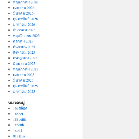
พฤษภาคม 2026
เมษายน 2026
มีนาคม 2026
กุมภาพันธ์ 2026
มกราคม 2026
ธันวาคม 2025
พฤศจิกายน 2025
ตุลาคม 2025
กันยายน 2025
สิงหาคม 2025
กรกฎาคม 2025
มิถุนายน 2025
พฤษภาคม 2025
เมษายน 2025
มีนาคม 2025
กุมภาพันธ์ 2025
มกราคม 2025
หมวดหมู่
168สล็อต
188bet
188betth
1xbetth
1xbit1
918Kiss