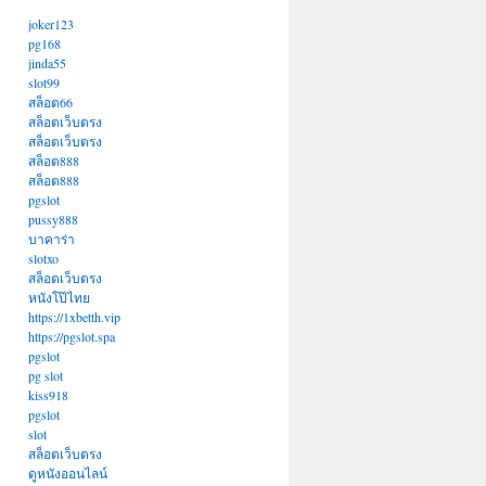
joker123
pg168
jinda55
slot99
สล็อต66
สล็อตเว็บตรง
สล็อตเว็บตรง
สล็อต888
สล็อต888
pgslot
pussy888
บาคาร่า
slotxo
สล็อตเว็บตรง
หนังโป๊ไทย
https://1xbetth.vip
https://pgslot.spa
pgslot
pg slot
kiss918
pgslot
slot
สล็อตเว็บตรง
ดูหนังออนไลน์