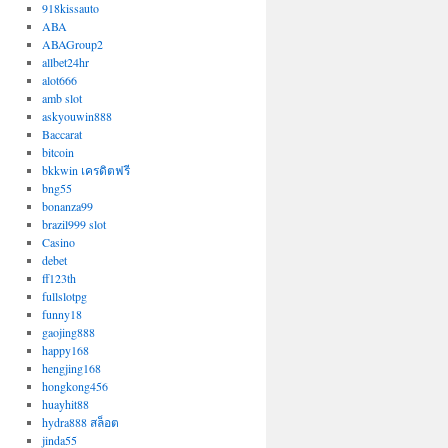
918kissauto
ABA
ABAGroup2
allbet24hr
alot666
amb slot
askyouwin888
Baccarat
bitcoin
bkkwin เครดิตฟรี
bng55
bonanza99
brazil999 slot
Casino
debet
ff123th
fullslotpg
funny18
gaojing888
happy168
hengjing168
hongkong456
huayhit88
hydra888 สล็อต
jinda55