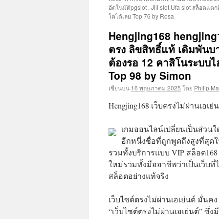
อัตโนมัติpgslot , Jili slot,Ufa slot สล็อตแตกด
เนื้อหา
โตได้เลย Top 76 by Rosa
Hengjing168 hengjing16
ตรง ลิขสิทธิ์แท้ เดิมพั
ต้องรอ 12 คาสิโนระบบไ
Top 98 by Simon
เขียนบน
16 พฤษภาคม 2025
โดย
Philip Ma
Hengjing168 เว็บตรงไม่ผ่านเอเย่
เกมออนไลน์เปลี่ยนเป็นส่วนใ
อีกหนึ่งชื่อที่ถูกพูดถึงสูง
รวมทั้งบริการแบบ VIP สล็อต168 เว
ใหม่รวมทั้งมืออาชีพว่าเป็นเว็บ
สล็อตอย่างแท้จริง
เว็บไซต์ตรงไม่ผ่านเอเย่นต์ มั่นค
“เว็บไซต์ตรงไม่ผ่านเอเย่นต์” ซึ