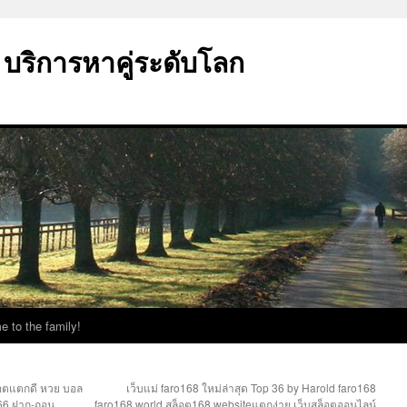
บริการหาคู่ระดับโลก
 to the family!
็อตแตกดี หวย บอล
เว็บแม่ faro168 ใหม่ล่าสุด Top 36 by Harold faro168
666 ฝาก-ถอน
faro168.world สล็อต168 websiteแตกง่าย เว็บสล็อตออนไลน์