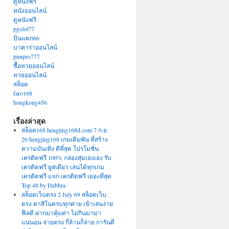
ดูหนังฟรี
หนังออนไลน์
ดูหนังฟรี
pgslot77
ปั่นแตก66
บาคาร่าออนไลน์
punpro777
ซื้อหวยออนไลน์
หวยออนไลน์
สล็อต
faro168
hongkong456
เรื่องล่าสุด
สล็อต168 hengjing168d.com 7 ก.ย.
26 hengjing168 เกมเดิมพัน ที่สร้าง
ความบันเทิง ดีที่สุด โปรโมชั่น
เครดิตฟรี 100% กล่องสุ่มเฮงเฮง รับ
เครดิตฟรี ยูสเดียว เล่นได้ทุกเกม
เครดิตฟรี แจก เครดิตฟรี เยอะที่สุด
Top 48 by Debbra
สล็อตเว็บตรง 2 July 69 สล็อตเว็บ
ตรง คาสิโนครบทุกค่าย เข้าเล่นง่าย
ฟีลดี ฝากมาคุ้มค่า ไม่กินมาม่า
แน่นอน จ่ายตรง กี่ล้านก็จ่าย การันตี