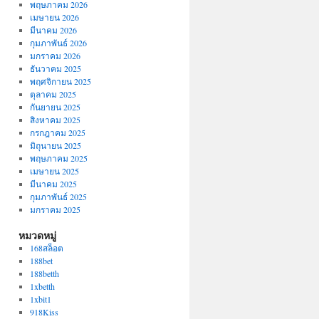
พฤษภาคม 2026
เมษายน 2026
มีนาคม 2026
กุมภาพันธ์ 2026
มกราคม 2026
ธันวาคม 2025
พฤศจิกายน 2025
ตุลาคม 2025
กันยายน 2025
สิงหาคม 2025
กรกฎาคม 2025
มิถุนายน 2025
พฤษภาคม 2025
เมษายน 2025
มีนาคม 2025
กุมภาพันธ์ 2025
มกราคม 2025
หมวดหมู่
168สล็อต
188bet
188betth
1xbetth
1xbit1
918Kiss