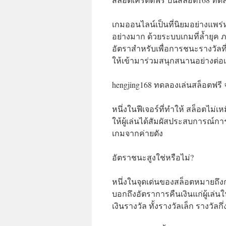
เกมออนไลน์เป็นที่นิยมอย่างแพร่
อย่างมาก ด้วยระบบเกมที่ล้ำยุค ภ
อัตราสำหรับเพื่อการชนะรางวัลที่สูง
ให้เข้ามาร่วมสนุกสนานอย่างต่อเน
hengjing168 ทดลองเล่นสล็อตฟรี 
หนึ่งในฟีเจอร์ที่ทำให้ สล็อตไม่
ให้ผู้เล่นได้สัมผัสประสบการณ์กา
เกมจากค่ายดัง
อัตราชนะสูงใช่หรือไม่?
หนึ่งในจุดเด่นของสล็อตหมายถึงการ
บอกถึงอัตราการคืนเงินแก่ผู้เล่นใ
เงินรางวัล ทั้งรางวัลเล็ก รางวัล