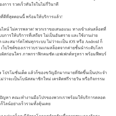
องการ รวดเร็วทันใจในไม่กี่วินาที
ี่ดีที่สุดตอนนี้ พร้อมให้บริการแล้ว!
นไลน์ ไม่ควรพลาด! พวกเราขอเสนอแนะ ทางเข้าเล่นสล็อตที่
บบการให้บริการที่เสถียร ไม่เป็นอันตราย และใช้งานง่าย
็ต และสมาร์ตโฟนทุกระบบ ไม่ว่าจะเป็น iOS หรือ Android ก็
ุด เว็บไซต์ของเรารวบรวมเกมสล็อตจากค่ายชั้นนำระดับโลก
ัมผัสก่อนใคร ภาพกราฟิกคมชัด เอฟเฟกต์หรูหรา พร้อมฟีพบร์
ษ โปรโมชั่นเด็ด แล้วก็ของขวัญอีกมากมายที่จัดขึ้นเป็นประจำ
ไม่ว่าจะเป็นโบนัสสมาชิกใหม่ เครดิตฟรีรายวัน หรือกิจกรรม
ือปัญหา คณะทำงานมือโปรของพวกเราพร้อมให้บริการตลอด
็ไลน์อย่างเร็วรวมทั้งคุ้นเคย
ดลองเล่นสล็อต มีอัตราโอกาสสำหรับเพื่อการชนะรางวัลสูง