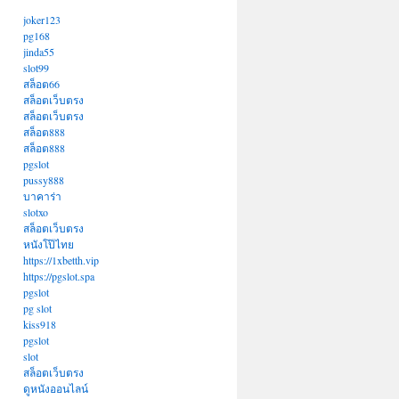
joker123
pg168
jinda55
slot99
สล็อต66
สล็อตเว็บตรง
สล็อตเว็บตรง
สล็อต888
สล็อต888
pgslot
pussy888
บาคาร่า
slotxo
สล็อตเว็บตรง
หนังโป๊ไทย
https://1xbetth.vip
https://pgslot.spa
pgslot
pg slot
kiss918
pgslot
slot
สล็อตเว็บตรง
ดูหนังออนไลน์