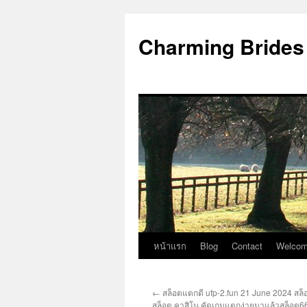
Charming Brides 
หน้าแรก
Blog
Contact
Welcome
ข้าม
ไป
←
สล็อตแตกดี ufp-2.fun 21 June 2024 สล
ยัง
สล็อต คาสิโน คัดเกมแตกง่ายมาแล้วสล็อต