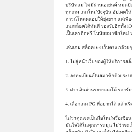
บริษัทแม่ ไม่มีผ่านเอเย่นต์ หม
ทุกเกม เกมใหม่ปัจจุบัน อัปเดตให้
ดาวน์โหลดแอปให้ยุ่งยาก แค่เพีย
เกมสล็อตได้ทันที รองรับอีกทั้ง 
เป็นเครดิตฟรี โบนัสสมาชิกใหม่ 
เล่นเกม สล็อต168 เว็บตรง กล้วยๆแ
1. ไปสู่หน้าเว็บของผู้ให้บริการส
2. ลงทะเบียนเป็นสมาชิกด้วยระบบอ
3. ฝากเงินผ่านระบบออโต้ รองรั
4. เลือกเกม PG ที่อยากได้ แล้วเริ
ไม่ว่าคุณจะเป็นมือใหม่หรือเซียน
มั่นใจได้ในทุกการหมุน ไม่ว่าจะ
สล็อตบันเทิงใจและก็ลุ้นได้ทุกวิน