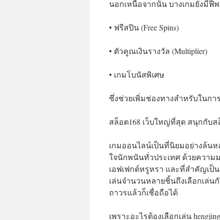
นอกเหนือจากนั้น บางเกมยังมีฟีพบ
• ฟรีสปิน (Free Spins)
• ตัวคูณเงินรางวัล (Multiplier)
• เกมโบนัสพิเศษ
ซึ่งช่วยเพิ่มช่องทางสำหรับในกา
สล็อต168 เว็บใหญ่ที่สุด สนุกกับส
เกมออนไลน์เป็นที่นิยมอย่างล้นห
ใจนักพนันทั่วประเทศ ด้วยควา
เอฟเฟกต์หรูหรา และที่สำคัญเป็นม
เล่นจำนวนหลายชิ้นถึงเลือกเล่นกับ
ถาวรแล้วก็เชื่อถือได้
เพราะอะไรต้องเลือกเล่น hengjing