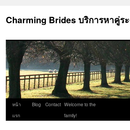
Charming Brides บริการหาคู่ระ
ข้าม
หน้า
Blog
Contact
Welcome to the
ไป
แรก
family!
ยัง