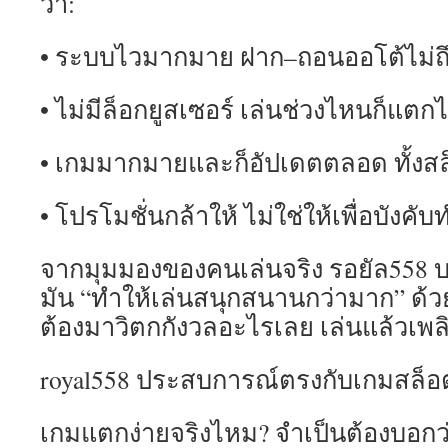
ว่า:
• ระบบไวมากมาย ฝาก–ถอนออโต้ไม่ถึง
• ไม่มีล็อกยูสเซอร์ เล่นช่วงไหนก็แตกไ
• เกมมากมายและก็อัปเดตตลอด ทั้งสล
• โปรโมชั่นกล้าให้ ไม่ใช่ให้เพื่อบังคั
จากมุมมองของคนเล่นจริง รอยัล558 บ
มัน “ทำให้เล่นสนุกสนานกว่ามาก” ด้วย
ต้องมาวิตกกังวลอะไรเลย เล่นแล้วเพล
royal558 ประสบการณ์ตรงกับเกมสล็อ
เกมแตกง่ายจริงไหม? จำเป็นต้องบอกว