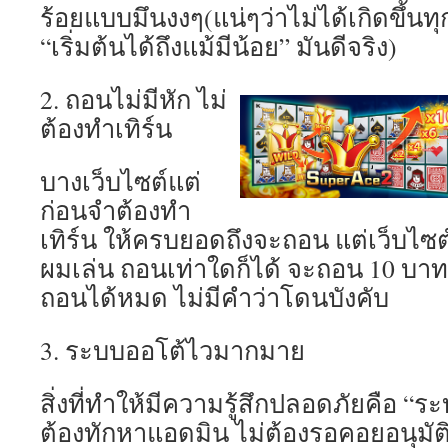
ร้อยแบบมึนงงๆ(แน่ๆว่าไม่ได้เกิดขึ้นทุกว
“เริ่มต้นได้ถึงแม้มีน้อย” มันดีจริง)
2. ถอนไม่มีหัก ไม่
ต้องทำเทิร์น
บางเว็บไซต์แต่
ก่อนจำต้องทำ
เทิร์น ให้ครบยอดถึงจะถอน แต่เว็บไซต์ท
ผมเล่น ถอนเท่าใดก็ได้ จะถอน 10 บาท 
ถอนได้หมด ไม่มีคำว่าโดนบังคับ
3. ระบบออโต้ไวมากมาย
สิ่งที่ทำให้มีความรู้สึกปลอดภัยคือ “ร
ต้องทักหาแอดมิน ไม่ต้องรอคอยอนุมัติ