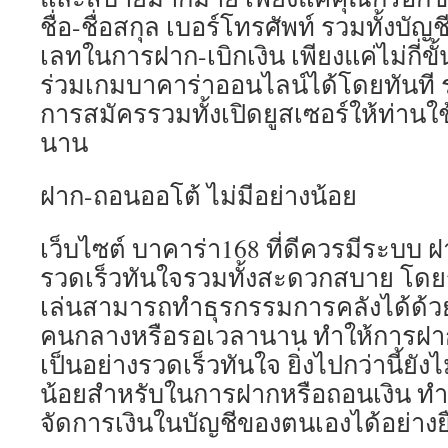
ชื่อ-ชื่อสกุล เบอร์โทรศัพท์ รวมทั้งบ
เลทในการฝาก-เบิกเงิน เพียงแค่ไม่กี่
ร่วมเกมบาคาร่าออนไลน์ได้โดยทันที
การสมัครรวมทั้งเปิดยูสเซอร์ให้ท่านใช
นาน
ฝาก-ถอนออโต้ ไม่มีอย่างน้อย
เว็บไซต์ บาคาร่า168 ที่ดีควรมีระบบ ฝ
รวดเร็วทันใจรวมทั้งสะดวกสบาย โดยระ
เล่นสามารถทำธุรกรรมการคลังได้ด้วยต
คนกลางหรือรอเวลานาน ทำให้การฝากร
เป็นอย่างรวดเร็วทันใจ ยิ่งไปกว่านี้ยั
น้อยสำหรับในการฝากหรือถอนเงิน ทำใ
จัดการเงินในบัญชีของตนเองได้อย่างย