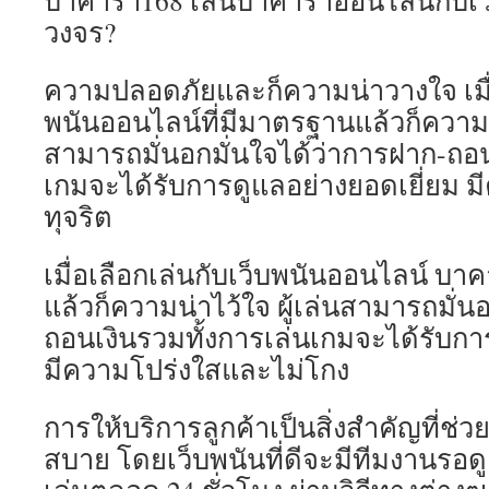
บาคาร่า168 เล่นบาคาร่าออนไลน์กับเว
วงจร?
ความปลอดภัยและก็ความน่าวางใจ เมื่อ
พนันออนไลน์ที่มีมาตรฐานแล้วก็ความน่
สามารถมั่นอกมั่นใจได้ว่าการฝาก-ถอน
เกมจะได้รับการดูแลอย่างยอดเยี่ยม ม
ทุจริต
เมื่อเลือกเล่นกับเว็บพนันออนไลน์ บาค
แล้วก็ความน่าไว้ใจ ผู้เล่นสามารถมั่น
ถอนเงินรวมทั้งการเล่นเกมจะได้รับกา
มีความโปร่งใสและไม่โกง
การให้บริการลูกค้าเป็นสิ่งสำคัญที่ช่วยใ
สบาย โดยเว็บพนันที่ดีจะมีทีมงานรอดู