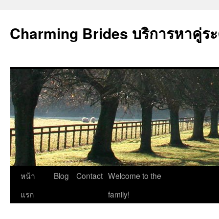
Charming Brides บริการหาคู่ระ
ข้าม
หน้า
Blog
Contact
Welcome to the
ไป
แรก
family!
ยัง