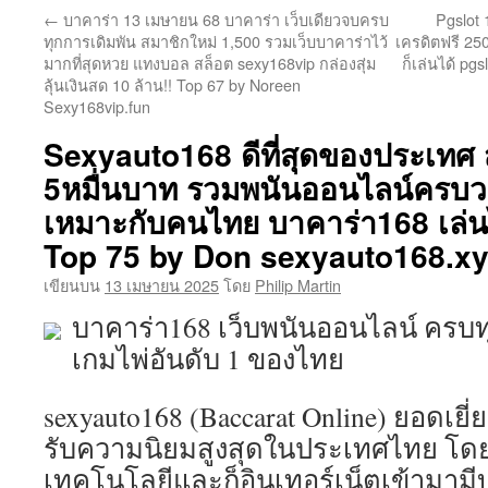
←
บาคาร่า 13 เมษายน 68 บาคาร่า เว็บเดียวจบครบ
Pgslot 
เนื้อหา
ทุกการเดิมพัน สมาชิกใหม่ 1,500 รวมเว็บบาคาร่าไว้
เครดิตฟรี 250%
มากที่สุดหวย แทงบอล สล็อต sexy168vip กล่องสุ่ม
ก็เล่นได้ pg
ลุ้นเงินสด 10 ล้าน!! Top 67 by Noreen
Sexy168vip.fun
Sexyauto168 ดีที่สุดของประเทศ 
5หมื่นบาท รวมพนันออนไลน์ครบวง
เหมาะกับคนไทย บาคาร่า168 เล่นได
Top 75 by Don sexyauto168.x
เขียนบน
13 เมษายน 2025
โดย
Philip Martin
บาคาร่า168 เว็บพนันออนไลน์ ครบ
เกมไพ่อันดับ 1 ของไทย
sexyauto168 (Baccarat Online) ยอดเยี
รับความนิยมสูงสุดในประเทศไทย โดยยิ่
เทคโนโลยีและก็อินเทอร์เน็ตเข้ามา