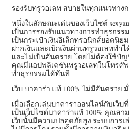
รองรับทรูวอเลท สบายในทุกแนวทาง
หนึ่งในลักษณะเด่นของเว็บไซต์ sexya
เป็นการรองรับแนวทางการทำธุรกรรมผ่
เป็นกระเป๋าเงินอิเล็กทรอนิกส์ยอดน
ฝากเงินและเบิกเงินผ่านทรูวอเลททำได
และไม่เป็นอันตราย โดยไม่ต้องใช้บัญ
คุณมีแอปพลิเคชันทรูวอเลทในโทรศัพท์
ทำธุรกรรมได้ทันที
เว็บ บาคาร่า แท้ 100% ไม่มีอันตราย มั
เมื่อเลือกเล่นบาคาร่าออนไลน์กับเว็บที
เป็นเว็บไซต์บาคาร่าแท้ 100% คุณสามา
เว็บนั้นมีความปลอดภัยสูง ระบบการเล
ไม่มีการโกง รวมทั้งมีการจ่ายเงินจริงเ