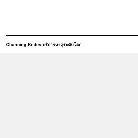
Charming Brides บริการหาคู่ระดับโลก