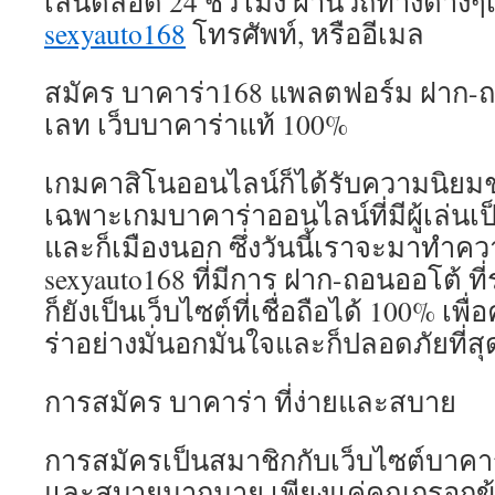
เล่นตลอด 24 ชั่วโมง ผ่านวิถีทางต่าง
sexyauto168
โทรศัพท์, หรืออีเมล
สมัคร บาคาร่า168 แพลตฟอร์ม ฝาก-ถ
เลท เว็บบาคาร่าแท้ 100%
เกมคาสิโนออนไลน์ก็ได้รับความนิย
เฉพาะเกมบาคาร่าออนไลน์ที่มีผู้เล่นเ
และก็เมืองนอก ซึ่งวันนี้เราจะมาทำความ
sexyauto168 ที่มีการ ฝาก-ถอนออโต้ ที
ก็ยังเป็นเว็บไซต์ที่เชื่อถือได้ 100% 
ร่าอย่างมั่นอกมั่นใจและก็ปลอดภัยที่สุ
การสมัคร บาคาร่า ที่ง่ายและสบาย
การสมัครเป็นสมาชิกกับเว็บไซต์บาคาร
และสบายมากมาย เพียงแค่คุณกรอกข้อมู