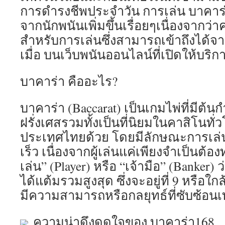
การดำรงชีพประจำวัน การเล่น บาคาร่
จากนักพนันเพิ่มขึ้นเรื่อยๆเนื่องจาก
สำหรับการเล่นซึ่งสามารถเข้าถึงได้จา
เมื่อ บนเว็บพนันออนไลน์ที่เปิดให้บริ
บาคาร่า คืออะไร?
บาคาร่า (Baccarat) เป็นเกมไพ่ที่มีต
ฝรั่งเศสรวมทั้งเป็นที่นิยมในคาสิโนทั่
ประเทศไทยด้วย โดยมีลักษณะการเล่นที
เร็ว เนื่องจากผู้เล่นแค่เพียงจำเป็นต้อ
เล่น” (Player) หรือ “เจ้ามือ” (Banker) 
ได้แต้มรวมสูงสุด ซึ่งจะอยู่ที่ 9 หรือใกล
มีความสามารถหรือกลยุทธ์ที่ซับซ้อนเ
ความน่าดึงดูดใจของ บาคาร่า168