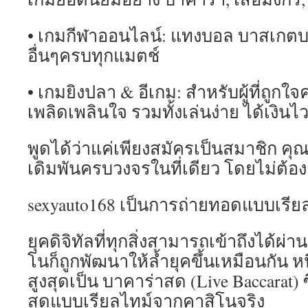
• เกมกีฬาออนไลน์: แทงบอล บาสเกตบอ
อื่นๆครบทุกแมตช์
• เกมยิงปลา & อีเกม: สำหรับผู้ที่ถู
เพลิดเพลินใจ รวมทั้งเล่นง่าย ได้เงินไ
พูดได้ว่าแค่เพียงสมัครเป็นสมาชิก ค
เดิมพันครบวงจรในที่เดียว โดยไม่ต้
sexyauto168 เป็นการถ่ายทอดแบบเรีย
ยุคดิจิทัลที่ทุกสิ่งสามารถเข้าถึงได้ผ่
โนก็ถูกพัฒนาให้ล้ำยุคขึ้นเหมือนกัน 
สูงสุดเป็น บาคาร่าสด (Live Baccarat)
สดแบบเรียลไทม์จากคาสิโนจริง