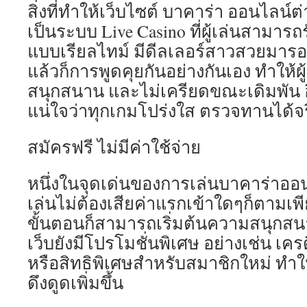
สิ่งที่ทำให้เว็บไซต์ บาคาร่า ออนไลน์
เป็นระบบ Live Casino ที่ผู้เล่นสามา
แบบเรียลไทม์ มีดีลเลอร์สาวสวยมารอ
แล้วก็การพูดคุยกันอย่างกันเอง ทำให้ผู้
สนุกสนาน และไม่เครียดขณะเดิมพัน อี
แน่ใจว่าทุกเกมโปร่งใส ตรวจทานได้จร
สมัครฟรี ไม่มีค่าใช้จ่าย
หนึ่งในจุดเด่นของการเล่นบาคาร่าออนไ
เล่นไม่ต้องเสียค่าแรกเข้าใดๆก็ตามเพี
ขั้นตอนก็สามารถเริ่มต้นความสนุกส
เว็บยังมีโปรโมชั่นพิเศษ อย่างเช่น เคร
หรือสิทธิพิเศษสำหรับสมาชิกใหม่ ทำให้
ดึงดูดเพิ่มขึ้น