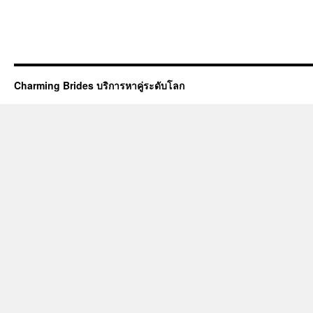
Charming Brides บริการหาคู่ระดับโลก