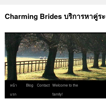
Charming Brides บริการหาคู่ระ
ข้าม
หน้า
Blog
Contact
Welcome to the
ไป
แรก
family!
ยัง