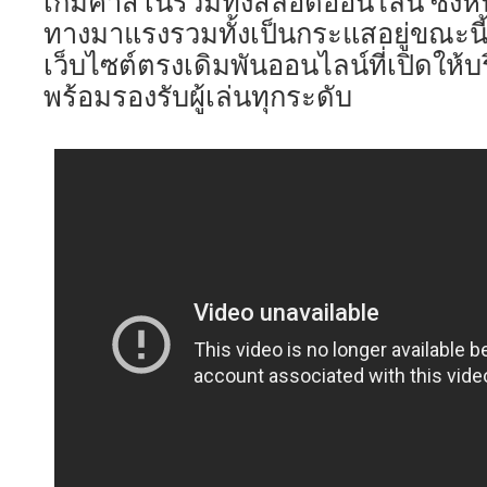
เกมคาสิโนรวมทั้งสล็อตออนไลน์ ซึ่งหนึ่
ทางมาแรงรวมทั้งเป็นกระแสอยู่ขณะนี้
เว็บไซต์ตรงเดิมพันออนไลน์ที่เปิดให้
พร้อมรองรับผู้เล่นทุกระดับ