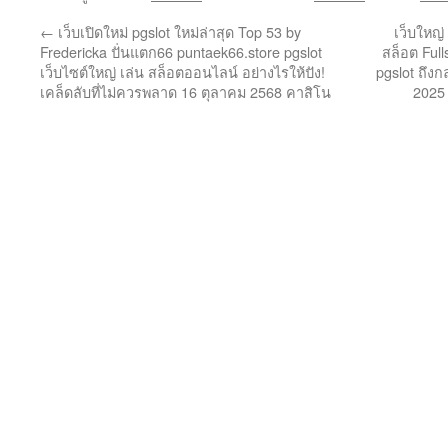
←
เว็บเปิดใหม่ pgslot ใหม่ล่าสุด Top 53 by
เว็บใหญ่
Fredericka ปั่นแตก66 puntaek66.store pgslot
สล็อต Full
เว็บไซต์ใหญ่ เล่น สล็อตออนไลน์ อย่างไรให้ปัง!
pgslot ถึงก
เคล็ดลับที่ไม่ควรพลาด 16 ตุลาคม 2568 คาสิโน
2025