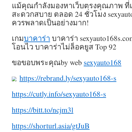
แม้คุณกำลังมองหาเว็บตรงคุณภาพ ที่เป
สะดวกสบาย ตลอด 24 ชั่วโมง sexyauto1
ควรพลาดเป็นอย่างมาก!
เกม
บาคาร่า
บาคาร่า sexyauto168s.co
โอนไว บาคาร่าไม่ล็อคยูส Top 92
ขอขอบพระคุณby web
sexyauto168
https://rebrand.ly/sexyauto168-s
https://cutly.info/sexyauto168-s
https://bitt.to/ncjm3l
https://shorturl.asia/gtJuB