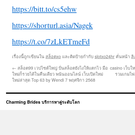
https://bitt.to/cs5ehw
https://shorturl.asia/Nagek
https://t.co/7zLkETmeFd
เรื่องนี้ถูกเขียนใน
สล็อตxo
และติดป้ายกำกับ
slotxo24hr
คั่นหน้า
ลิ
←
สล็อต99 เวปไซต์ใหญ่ ปั่นสล็อตยังไงให้แตกไว มือ
casino เว็บใ
ใหม่ก็รวยได้ในคืนเดียว พนันออนไลน์ เว็บเปิดใหม่
รวมเกมไพ่
ใหม่ล่าสุด Top 63 by Wendi 7 พฤศจิกา 2568
Charming Brides บริการหาคู่ระดับโลก