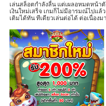
เล่นสล็อตกำลังลื่น แต่เผลอหมดหน้าต
เงินใหม่เสร็จ เกมก็ไม่มีอารมณ์ไปแล้
เติมได้ทัน ทีเดียวเล่นต่อได้ ต่อเนื่อง