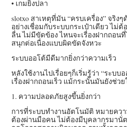
• เกมยิงปลา
slotxo สาเหตุที่มัน “ครบเครื่อง” จริงๆด
อย่างเชื่อมกับระบบกระเป๋าเดียว ไม่ต้
ลื่น ไม่มีขัดข้อง ไหนจะเรื่องฝากถอนที่
สนุกต่อเนื่องแบบผิดขัดจังหวะ
ระบบออโต้มีดีมากยิ่งกว่าความเร็ว
หลังใช้งานไปเรื่อยๆก็เริ่มรู้ว่า “ระบบอ
เรื่องฝากถอนเร็ว แม้กระนั้นมันยังช่ว
1. ความปลอดภัยสูงขึ้นยิ่งกว่า
การที่ระบบทำงานอัตโนมัติ หมายความ
ต้องผ่านมือคน ไม่ต้องมีบุคลากรมานั่ต