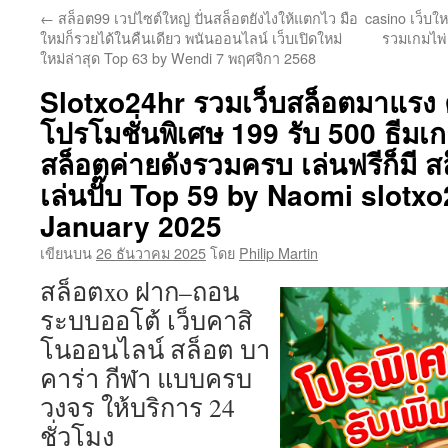
←
สล็อต99 เวปไซต์ใหญ่ ปั่นสล็อตยังไงให้แตกไว มือ
casino เว็บใ
เนื้อหา
ใหม่ก็รวยได้ในคืนเดียว พนันออนไลน์ เว็บเปิดใหม่
รวมเกมไพ่
ใหม่ล่าสุด Top 63 by Wendi 7 พฤศจิกา 2568
Slotxo24hr รวมเว็บสล็อตมาแรง คน
โปรโมชั่นพิเศษ 199 รับ 500 ธีมเ
สล็อตค่ายดังรวมครบ เล่นฟรีก็มี สล
เล่นปั๊บ Top 59 by Naomi slot
January 2025
เขียนบน
26 ธันวาคม 2025
โดย
Philip Martin
สล็อตxo ฝาก–ถอน
ระบบออโต้ เว็บคาสิ
โนออนไลน์ สล็อต บา
คาร่า กีฬา แบบครบ
วงจร ให้บริการ 24
ชั่วโมง