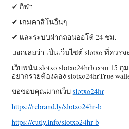
✔ กีฬา
✔ เกมคาสิโนอื่นๆ
✔ และระบบฝากถอนออโต้ 24 ชม.
บอกเลยว่า เป็นเว็บไซต์ slotxo ที่ควรจะ
เว็บพนัน slotxo slotxo24hrb.com 15 ก
อยากรวยต้องลอง slotxo24hrTrue walle
ขอขอบคุณมากเว็บ
slotxo24hr
https://rebrand.ly/slotxo24hr-b
https://cutly.info/slotxo24hr-b