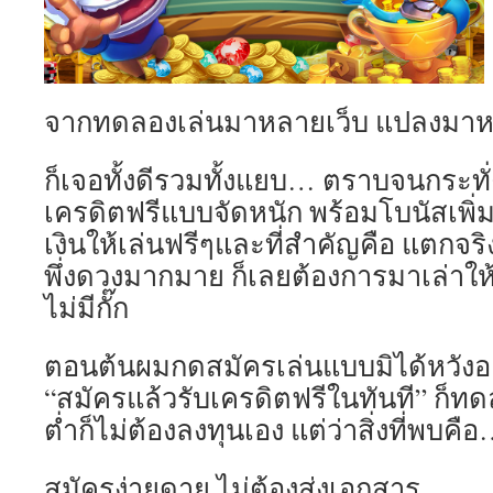
จากทดลองเล่นมาหลายเว็บ แปลงมาห
ก็เจอทั้งดีรวมทั้งแยบ… ตราบจนกระทั่ง
เครดิตฟรีแบบจัดหนัก พร้อมโบนัสเพิ่ม
เงินให้เล่นฟรีๆและที่สำคัญคือ แตกจร
พึ่งดวงมากมาย ก็เลยต้องการมาเล่าให้
ไม่มีกั๊ก
ตอนต้นผมกดสมัครเล่นแบบมิได้หวังอ
“สมัครแล้วรับเครดิตฟรีในทันที” ก็ทดล
ต่ำก็ไม่ต้องลงทุนเอง แต่ว่าสิ่งที่พบคื
สมัครง่ายดาย ไม่ต้องส่งเอกสาร