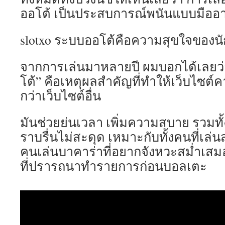
ออโต้ เป็นประสบการณ์พนันแบบมืออา
slotxo ระบบออโต้คือความสุขใจของนั
จากการเล่นมาหลายปี ผมบอกได้เลยว
โต้” คือเหตุผลสำคัญที่ทำให้เว็บไซต์ค
กว่าเว็บไซต์อื่น
มันช่วยย่นเวลา เพิ่มความสบาย รวมทั้ง
ราบรื่นไม่สะดุด เหมาะกับทั้งคนที่เล่
คนเล่นบาคาร่าที่อยากจังหวะสม่ำเสม
ที่ปรารถนาทำรายการก่อนบอลเตะ