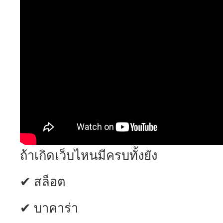
ถ้าเกิดเว็บไหนมีครบทั้งยัง
✔ สล็อต
✔ บาคาร่า