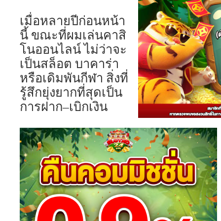
เมื่อหลายปีก่อนหน้า
นี้ ขณะที่ผมเล่นคาสิ
โนออนไลน์ ไม่ว่าจะ
เป็นสล็อต บาคาร่า
หรือเดิมพันกีฬา สิ่งที่
รู้สึกยุ่งยากที่สุดเป็น
การฝาก–เบิกเงิน