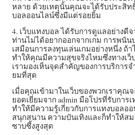
หลาย ด้วยเหตุนั้นคุณจะได้รับประสิท
บอลออนไลน์ซึ่งมีแต่รอยยิ้ม
4. เว็บแทงบอล ได้รับการดูแลอย่างดีจ
ท่านไม่ได้อยากออกจากเกม การพนัน
เสมือนการลงทุนเล่นเกมอย่างหนึ่ง ถ้าได
ทำให้คุณมีความสุขจริงไหมซึ่งทางเว็บ
เรามองเห็นจุดสำคัญของการบริการจำเป
ยมที่สุด
เมื่อคุณเข้ามาในเว็บของพวกเราคุณจ
ยอดเยี่ยมจาก admin มือโปรที่รับกา
ทำให้มีความรู้เกี่ยวกับการแทงบอลออ
สนุกสนาน ความบันเทิงและก็ทำให้สม
ซาบซึ้งสูงสุด