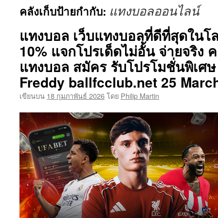
แทงบอลออนไลน์
คลังเก็บป้ายกำกับ:
เนื้อหา
แทงบอล เว็บแทงบอลที่ดีที่สุดใน
10% แจกโปรเด็ดไม่อั้น จ่ายจริง
แทงบอล สมัคร รับโปรโมชั่นพิเศษ
Freddy ballfcclub.net 25 Marc
เขียนบน
18 กุมภาพันธ์ 2026
โดย
Philip Martin