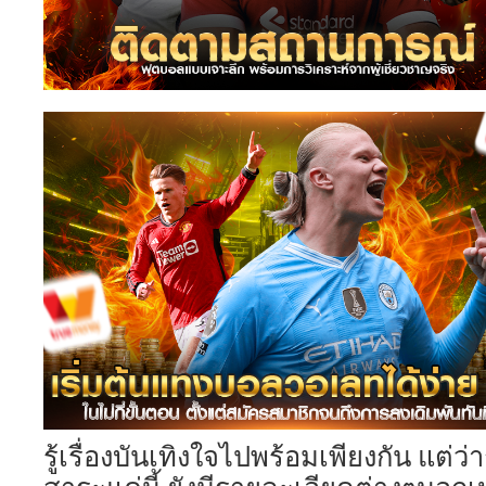
รู้เรื่องบันเทิงใจไปพร้อมเพียงกัน แต่