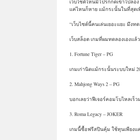
เว็บไซต์ไหนมีโปรก็กดเข้าไปลอง 
แค่ไหนก็หาย แม้กระนั้นในที่สุดเพ
“เว็บไซต์นี้คนเล่นเยอะแยะ มึงทดล
เว็บสล็อต เกมที่ผมทดลองเองแล้
1. Fortune Tiger – PG
เกมเก่านิดแม้กระนั้นระบบใหม่ 202
2. Mahjong Ways 2 – PG
บอกเลยว่าฟีเจอร์คอมโบไหลเร็วมาก
3. Roma Legacy – JOKER
เกมนี้ซื้อฟรีสปินคุ้ม ใช้ทุนเพีย