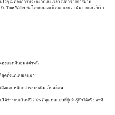
บบไวๆไม่ต้องการที่จะอยากเสียเวลาไปทำรายการผ่าน
ับ True Wallet พอได้ทดลองแล้วบอกเลยว่า มันง่ายแล้วก็เร็ว
องคอยแอดมินอนุมัตำหนิ
ี่สุดตั้งแต่เคยเล่นมา”
ถึงแตกหนักกว่าระบบเดิม เว็บสล็อต
ว่าระบบใหม่ปี 2026 มีจุดเด่นแบบที่ผู้เล่นรู้สึกได้จริง อาทิ