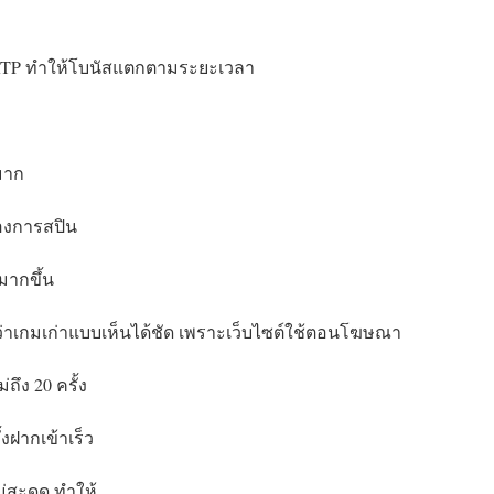
 RTP ทำให้โบนัสแตกตามระยะเวลา
มาก
ของการสปิน
มากขึ้น
่าเกมเก่าแบบเห็นได้ชัด เพราะเว็บไซต์ใช้ตอนโฆษณา
ึง 20 ครั้ง
งฝากเข้าเร็ว
ม่สะดุด ทำให้