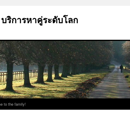
บริการหาคู่ระดับโลก
 to the family!