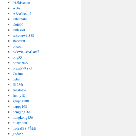
918kissauto
ABA
ABAGroup2
allbet24hr
alot666
amb slot
askyouwin888
Baccarat
bitcoin
bkkwin เครดิตฟรี
bng55
bonanza99
brazil999 slot
Casino
debet
ff123th
fullslotpg
funny18
gaojing888
happy168
hengjing168
hongkong456
huayhit88
hydra888 สล็อต
jinda55