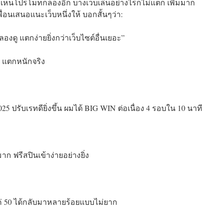
เห็นโปรโมทก็ลองอีก บางเว็บเล่นอย่างไรก็ไม่แตก เพิ่มมาก
ื่อนเสนอแนะเว็บหนึ่งให้ บอกสั้นๆว่า:
องดู แตกง่ายยิ่งกว่าเว็บไซต์อื่นเยอะ”
ว แตกหนักจริง
5 ปรับเรทดียิ่งขึ้น ผมได้ BIG WIN ต่อเนื่อง 4 รอบใน 10 นาที
 ฟรีสปินเข้าง่ายอย่างยิ่ง
งแค่ 50 ได้กลับมาหลายร้อยแบบไม่ยาก