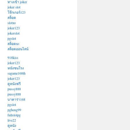
ทางเข้า joker
joker slot
โจ๊กเกอร์123
สล็อต
slotxo
joker123
jokerslot
pgslot
สล็อตxo
สล็อตออนไลน์
918kiss
joker123
หนังชนโรง
sagame168th
joker123
ดูหนังฟรี
pussy888
pussy888
บาคาร่า168
pgslot
pgheng99
fullslotpg
live22
ดูหนัง