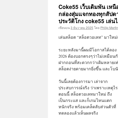
Coke55 เว็บเดิมพัน เหน
เนื้อหา
กล่องสุ่มแจกทองทุกสัปดาห
ประวัติโกง coke55 เล่น
เขียนบน
3 ธันวาคม 2025
โดย
Philip Marti
เล่นสล็อต “สล็อตวอเลท” มาใหม่แ
ระยะหลังมานี้ผมมีโอกาสได้ลอง เล
2026 ต้องบอกตรงๆว่าไม่เหมือนกั
ฝากถอนที่สะดวกกว่าเดิมหลายเท
สล็อตง่ายดายมากยิ่งขึ้น และโบนั
วันนี้เลยต้องการมา เล่าจาก
ประสบการณ์จริง ว่าเพราะเหตุไร
ตอนนี้ สล็อตวอเลทมาใหม่ ถึง
เป็นกระแส และก็เกมไหนแตก
หนักจริง พร้อมเคล็ดลับส่วนตัวที่
ทดลองแล้วเห็นผลจริง