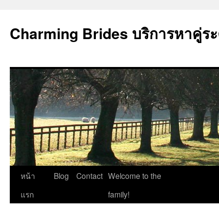
Charming Brides บริการหาคู่ระ
ข้าม
หน้า
Blog
Contact
Welcome to the
ไป
แรก
family!
ยัง