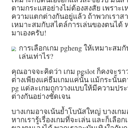
ตามกระแสอย่างไม่ต้องสงสัย เพราะเหต
ความแตกต่างกันอยู่แล้ว ถ้าพวกเราส
เหมาะสมกับสไตล์การเล่นของตนได้ หล
มาเองครับ!
การเลือกเกม pgheng ให้เหมาะสมก
เล่นเท่าไร?
คุณอาจจะคิดว่า เกม pgslot ก็คงจะรา
ต่างเพียงแค่ธีมเกมแค่นั้น แม้กระนั้
pg แต่ละเกมถูกวางแบบให้มีความประพ
ต่างกันอย่างชัดเจน
บางเกมอาจเน้นย้ำโบนัสใหญ่ บางเกมอา
หากเรารู้เรื่องเกมที่จะเล่น และก็เลือ
ของตนเองได้ พวกเราจะบันเทิงใจกับก