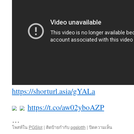
https://shorturl.asia/gYALa
https://t.co/aw02yboAZP
…
บน
โพสท์ใน
PGSlot
|
ติดป้ายกำกับ
pgslotth
|
ปิดความเห็น
สล็อตpg