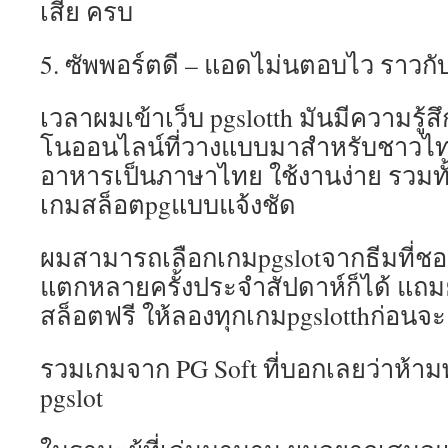
เสีย ครบ
5. ซัพพอร์ตดี – แอดไม่นตอบไว ราวกับ
เวลาผมเข้าเว็บ pgslotth มันมีความรู้ส
โนออนไลน์ที่วางแบบมาสำหรับชาวไ
อาหารเป็นภาษาไทย ใช้งานง่าย รวมทั
เกมสล็อตpgแบบแจ้งชัด
ผมสามารถเลือกเกมpgslotจากธีมที่ชอบ
แตกหลายครั้งประจำสัปดาห์ก็ได้ แถม
สล็อตฟรี ให้ลองทุกเกมpgslotthก่อนจะ
รวมเกมจาก PG Soft ที่บอกเลยว่าห้าม
pgslot