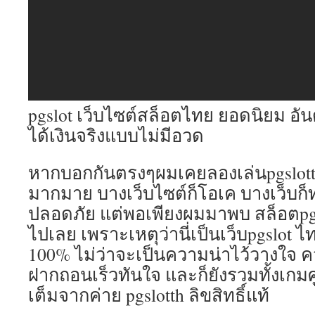
pgslot เว็บไซต์สล็อตไทย ยอดนิยม อั
ได้เงินจริงแบบไม่มีอวด
หากบอกกันตรงๆผมเคยลองเล่นpgslot
มากมาย บางเว็บไซต์ก็โอเค บางเว็บก็ท
ปลอดภัย แต่พอเพียงผมมาพบ สล็อตpg 
ไปเลย เพราะเหตุว่านี่เป็นเว็บpgslot
100% ไม่ว่าจะเป็นความน่าไว้วางใจ
ฝากถอนเร็วทันใจ และก็ยังรวมทั้งเกม
เต็มจากค่าย pgslotth ลิขสิทธิ์แท้