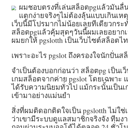
ผมชอบตรงที่เล่นสล็อตpgแล้วมันลื่
แตกง่ายจริงๆไม่ต้องลุ้นแบบเกินเหตุ
เว็บนี้มีโปรมากไม่น้อยเลยทีเดียวกระทั
สล็อตpgแล้วคุ้มสุดๆวันนี้ผมเลยอยากเล
ผมยกให้ pgslotth เป็นเว็บไซต์สล็อตไท
เพราะอะไร pgslot ถึงครองใจนักปั่นส
จำเป็นต้องบอกก่อนว่า สล็อตpg เป็นเว็
เกมสล็อตจากค่าย pgslot โดยเฉพาะ แ
ได้รับความนิยมทั่วไป แม้กระนั้นเป็นเก
เข้ามาอย่างแม่นยำ
สิ่งที่ผมติดอกติดใจเป็น pgslotth ไม่ใช
ว่าเขามีระบบดูแลสมาชิกจริงจัง ทีม
ถอนผ่านระบบออโต้ได้ตลอด 24 ชั่วโมง 