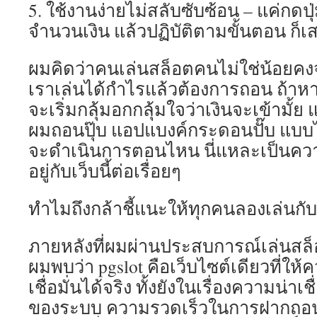
5. ใช้งานง่ายไม่สลับซับซ้อน – แค่กดปุ
จำนวนเงิน แล้วปฏิบัติตามขั้นตอน ก็เสร
ผมคิดว่าคนเล่นสล็อตคนไม่ใช่น้อยคงจะ
เราเล่นได้กำไรแล้วต้องการถอน ถ้าห
จะเริ่มกลุ้มอกกลุ้มใจว่าเงินจะเข้ามั้ย 
ผมถอนปุ๊บ แอปแบงค์กระดอนปั๊บ แบบไ
จะดำเนินการตอนไหน นี่แหละเป็นความ
อยู่กับเว็บนี้ต่อเรื่อยๆ
ทำไมถึงกล้าชี้แนะให้ทุกคนลองเล่นกับ
ภายหลังที่ผมผ่านประสบการณ์เล่นสล
ผมพบว่า pgslot คือเว็บไซต์เดียวที่ให้
เชื่อมั่นได้จริง ทั้งยังในเรื่องความน่า
ของระบบ ความรวดเร็วในการฝากถอน