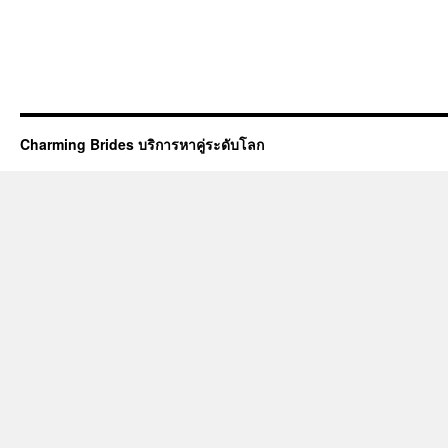
Charming Brides บริการหาคู่ระดับโลก