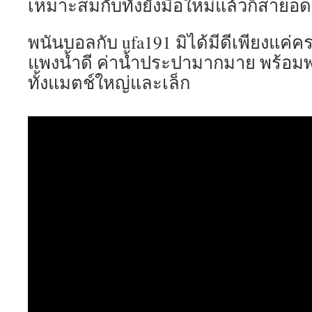
เหมาะสมกับทั้งยังมือใหม่แล้วก็สายอ
พนันบอลกับ ufa191 มิได้มีดีเพียงแค่คร
แพงน้ำดี ค่าน้ำประปามากมาย พร้อมพ
ทั้งแมตช์ใหญ่และเล็ก