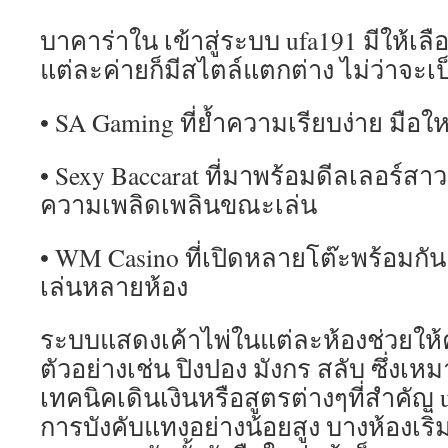
บาคาร่าใน เข้าสู่ระบบ ufa191 มีให้เลื
แต่ละค่ายก็มีสไตล์แตกต่าง ไม่ว่าจะเป
• SA Gaming ที่ย้ำความเรียบง่าย มือใหม่
• Sexy Baccarat ที่มาพร้อมดีลเลอร์สา
ความเพลิดเพลินขณะเล่น
• WM Casino ที่เปิดหลายโต๊ะพร้อมก
เล่นหลายห้อง
ระบบแสดงเค้าไพ่ในแต่ละห้องช่วยให้ค
ตัวอย่างเช่น ปิงปอง มังกร สลับ ซึ่งเหมา
เทคนิคเดินเงินหรือสูตรต่างๆที่สำคัญ u
การบังคับแทงอย่างน้อยสูง บางห้องเริ่