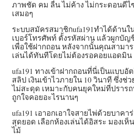
ภาพชัด คม ลื่น ไม่ค้าง ไม่กระดอนดีไ
เสมอๆ
ระบบสมัครสมาชิกufa191ทำได้ด้านใน 
เบอร์โทรศัพท์ ตั้งรหัสผ่าน แล้วผูกบ
เพื่อใช้ฝากถอน หลังจากนั้นคุณสามารถ
เล่นได้ทันทีโดยไม่ต้องรอคอยแอดมิน
ufa191 ทางเข้าฝากถอนที่นี่เป็นแบบอั
สลิป เงินเข้าไวภายใน 10 วินาที ซึ่งช
ไม่สะดุด เหมาะกับคนยุคใหม่ที่ปราร
ถูกใจคอยอะไรนานๆ
ufa191 เอาอกเอาใจสายไพ่ด้วยบาคาร
สุดยอด เลือกห้องเล่นได้อิสระ มองเห็นเ
ไม้