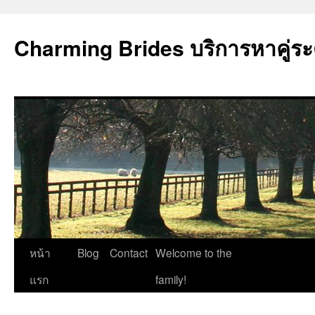
Charming Brides บริการหาคู่ระ
ข้าม
หน้า
Blog
Contact
Welcome to the
ไป
แรก
family!
ยัง