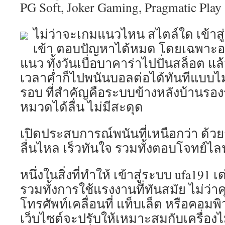
PG Soft, Joker Gaming, Pragmatic Play
ไม่ว่าจะเกมแนวไหน สไตล์ใด เข้าส
เข้า ตอบปัญหาได้หมด โดยเฉพาะอย
แนว ทั้งวันเบื่อบาคาร่าไปปั่นสล็อต แ
เวลาค่ำก็ไปพนันบอลต่อได้ทันทีแบบไ
รอบ ที่สำคัญคือระบบข้างหลังบ้านรอง
หมวดได้ลื่น ไม่มีสะดุด
เปิดประสบการณ์พนันที่เหนือกว่า ด้วย
ลื่นไหล เร็วทันใจ รวมทั้งตอบโจทย์ไลฟ
หนึ่งในสิ่งที่ทำให้ เข้าสู่ระบบ ufa191 
รวมทั้งการใช้แรงงานที่ทันสมัย ไม่ว่
โทรศัพท์เคลื่อนที่ แท็บเล็ต หรือคอมพ
เว็บไซต์จะปรับให้เหมาะสมกับเครื่องไม