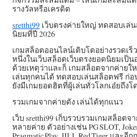
รางวัลหรือเครดิต
sretthi99
เว็บตรงค่ายใหญ่ ทดสอบเล่น
นิยมที่ปี 2026
เกมสล็อตออนไลน์เติบโตอย่างรวดเร็ว 
หนึ่งในเว็บสล็อตเว็บตรงยอดนิยมเป็น
ด้วยเหตุว่าและก็ เกมสล็อตจากค่ายใหญ
เล่นทุกคนได้ ทดสอบเล่นสล็อตฟรี ก่อ
ยังมีเกมยอดฮิตที่ผู้เล่นทั่วโลกเอ๋ยถึ
รวมเกมจากค่ายดัง เล่นได้ทุกแนว
เว็บ sretthi99 เก็บรวบรวมเกมสล็อตจา
หลายค่าย ตัวอย่างเช่น PG SLOT, Joke
Pragmatic Play, JILI, Red Tiger และอี