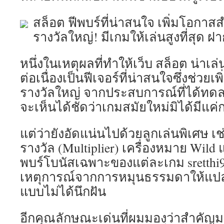
สล็อต ฟีพบร์ที่น่าสนใจ เพิ่มโอก
รางวัลใหญ่! มีเกมให้เล่นสูงที่สุด ฝ
หนึ่งในเหตุผลที่ทำให้เว็บ สล็อต น่าเล่
ต่อเนื่องเป็นฟีเจอร์ที่น่าสนใจซึ่งช่ว
รางวัลใหญ่ จากประสบการณ์ที่ได้ทด
จะเห็นได้ชัดว่าเกมสมัยใหม่มิได้มีแค
แต่ว่ายังอัดแน่นไปด้วยลูกเล่นพิเศษ เช
รางวัล (Multiplier) เครื่องหมาย Wild แ
พบร์โบนัสเฉพาะของแต่ละเกม sretthi9
เหตุการณ์จากการหมุนธรรมดาให้แป
แบบไม่ได้นึกฝัน
อีกคุณลักษณะเด่นที่ผมมองว่าสำคัญมา