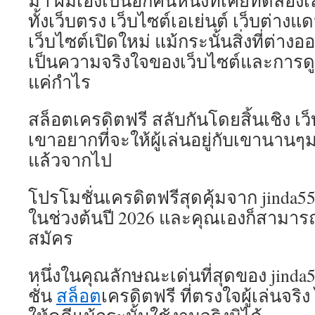
มา ผมเองเป็นอีกคนหนึ่งที่เคยทดลองเ
เอเย่นต์
ทั้งเว็บตรง เว็บไซต์เอเย่นต์ เว็บต่าง
ถอน
เว็บไซต์เปิดใหม่ แม้กระนั้นสิ่งที่ต่า
สบาย
จะ
เป็นความจริงใจของเว็บไซต์และการดูแล
กี่
แค่กำไร
ล้าน
ก็
โอน
สล็อตเครดิตฟรี สลับกันโดยสิ้นเชิง เว็บนี้
ทันที
เขาอยากที่จะให้ผู้เล่นอยู่กับเขานานๆ
สล็อต99
สมัคร
แล้วจากไป
สมาชิก
ใหม่
โปรโมชั่นเครดิตฟรีสุดคุ้มจาก jinda55 ท
ฟรี
Top
ในช่วงต้นปี 2026 และคุณเองก็สามารถร
46
สมัคร
by
Jake
St99d.com
หนึ่งในคุณลักษณะเด่นที่สุดของ jind
ชั่น
สล็อต
เครดิตฟรี ที่ตรงใจผู้เล่นจร