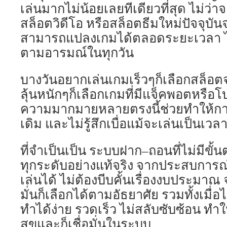
เล่นมากไม่น้อยเลยทีเดียวที่สุด ไม่ว่
สล็อตวิดีโอ หรือสล็อตธีมใหม่ปัจจุบันจ
สามารถแปลงเกมได้ตลอดระยะเวลา ไม
ตามอารมณ์ในทุกวัน
บางวันอยากเล่นเกมเร็วๆก็เลือกสล็อต
ลุ้นหนักๆก็เลือกเกมที่มีแจ็คพอตหรื
ความมากมายหลายตรงนี้ช่วยทำให้การ
เดิม และไม่รู้สึกเบื่อแม้จะเล่นเป็นเว
ที่จำเป็นเป็น ระบบฝาก–ถอนที่ไม่มีขั้นต
ทุกระดับอย่างแท้จริง จากประสบการณ์
เล่นได้ ไม่ต้องบีบคั้นเรื่องงบประมาณ
มั่นก็เลือกได้ตามอัธยาศัย รวมทั้งเมื่
ทำได้ง่าย รวดเร็ว ไม่สลับซับซ้อน ทำใ
สุขและก็เชื่อมั่นในระบบ