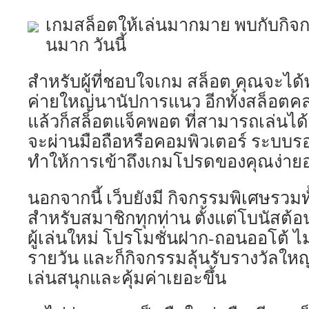
เกมสล็อตให้เล่นมากมาย พบกับกิจก
นมาก วันนี้
สำหรับผู้ที่ชอบใจเกม สล็อต คุณจะได
ค่ายใหญ่นานัปการแนว อีกทั้งสล็อตคล
แล้วก็สล็อตแจ็คพอต ที่สามารถเล่นได้
จะผ่านมือถือหรือคอมพิวเตอร์ ระบบร
ทำให้การเข้าถึงเกมโปรดของคุณง่ายอย่
นอกจากนี้ เว็บยังมี กิจกรรมพิเศษรวม
สำหรับสมาชิกทุกท่าน ตั้งแต่โบนัสต้อ
ผู้เล่นใหม่ โปรโมชั่นฝาก-ถอนออโต้ ไม
รายวัน และก็กิจกรรมลุ้นรับรางวัลใหญ
เล่นสนุกและคุ้มค่าเยอะขึ้น