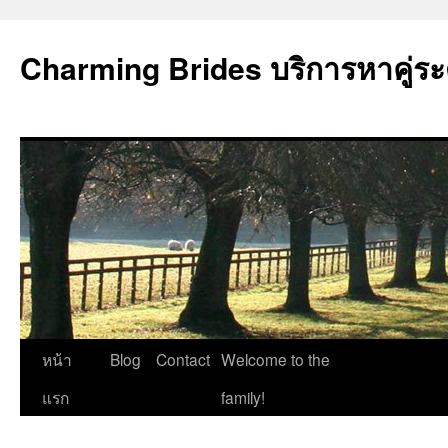
Charming Brides บริการหาคู่ระ
ข้าม
หน้า
Blog
Contact
Welcome to the
ไป
แรก
family!
ยัง