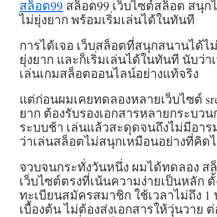
สล็อต99
สล็อต99 เว็บไซต์สล็อต สนุกได้
ทุก
ไม่ยุ่งยาก พร้อมเริ่มเล่นได้ในทันที
แพลตฟอร์ม
Top
28
การได้เจอ เว็บสล็อตที่สนุกสนานได้ไม่น
by
ยุ่งยาก และก็เริ่มเล่นได้ในทันที นับว่
Clement
เล่นเกมสล็อตออนไลน์อย่างแท้จริง
แต่ก่อนผมเคยทดลองหลายเว็บไซต์ sret
ยาก ต้องรับรองเอกสารหลายกระบวนกา
ระบบช้า เล่นแล้วสะดุดจนถึงไม่มีอารม
ว่าเล่นสล็อตไม่สนุกเหมือนอย่างที่คิดไ
จวบจนกระทั่งวันหนึ่ง ผมได้ทดลอง สล
เว็บไซต์ตรงที่เน้นความง่ายเป็นหลัก ตั
ทะเบียนสมัครสมาชิก ใช้เวลาไม่ถึง 1 
เบื้องต้น ไม่ต้องส่งเอกสารให้วุ่นวาย ต