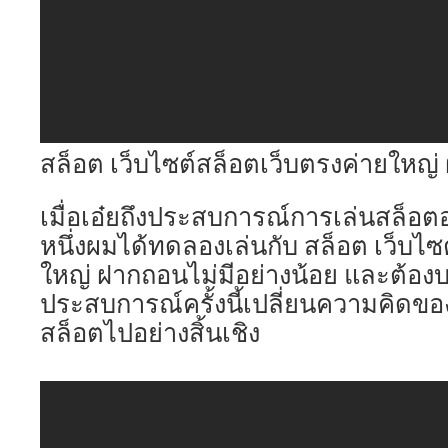
สล็อต เว็บไซต์สล็อตเว็บตรงค่ายใหญ่
เมื่อเอ๋ยถึงประสบการณ์การเล่นสล็
หนึ่งผมได้ทดลองเล่นกับ สล็อต เว็บไซ
ใหญ่ ฝากถอนไม่มีอย่างน้อย และต้อง
ประสบการณ์ครั้งนี้เปลี่ยนความคิดของ
สล็อตไปอย่างสิ้นเชิง