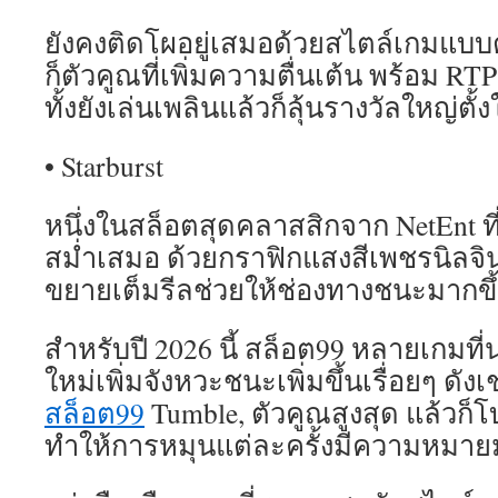
ยังคงติดโผอยู่เสมอด้วยสไตล์เกมแบบต
ก็ตัวคูณที่เพิ่มความตื่นเต้น พร้อม RT
ทั้งยังเล่นเพลินแล้วก็ลุ้นรางวัลใหญ่ตั้ง
• Starburst
หนึ่งในสล็อตสุดคลาสสิกจาก NetEnt ที่ย
สม่ำเสมอ ด้วยกราฟิกแสงสีเพชรนิลจิ
ขยายเต็มรีลช่วยให้ช่องทางชนะมากขึ้น
สำหรับปี 2026 นี้ สล็อต99 หลายเกมที่น
ใหม่เพิ่มจังหวะชนะเพิ่มขึ้นเรื่อยๆ ดังเ
สล็อต99
Tumble, ตัวคูณสูงสุด แล้วก็โบ
ทำให้การหมุนแต่ละครั้งมีความหมายมา