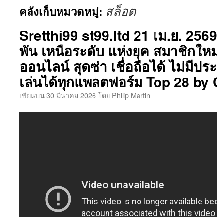
สล็อต
คลังเก็บหมวดหมู่:
เนื้อหา
Sretthi99 st99.ltd 21 เม.ย. 2569
พัน เหนือระดับ แห่งยุค สมาชิกให
ออนไลน์ สุดซ่า เชื่อถือได้ ไม่มีปร
เล่นได้ทุกแพลตฟอร์ม Top 28 by
เขียนบน
30 มีนาคม 2026
โดย
Philip Martin