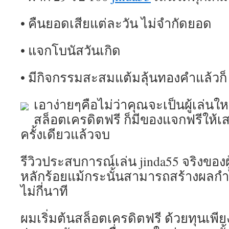
• คืนยอดเสียแต่ละวัน ไม่จำกัดยอด
• แจกโบนัสวันเกิด
• มีกิจกรรมสะสมแต้มลุ้นทองคำแล้วก็ i
เอาง่ายๆคือไม่ว่าคุณจะเป็นผู้เล่น
สล็อตเครดิตฟรี ก็มีของแจกฟรีให้เ
ครั้งเดียวแล้วจบ
รีวิวประสบการณ์เล่น jinda55 จริงของผู
หลักร้อยแม้กระนั้นสามารถสร้างผลก
ไม่กี่นาที
ผมเริ่มต้นสล็อตเครดิตฟรี ด้วยทุนเพ