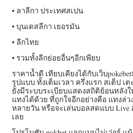
• ลาลีกา ประเทศสเปน
• บุนเดสลีกา เยอรมัน
• ลีกไทย
• รวมทั้งลีกย่อยอื่นๆอีกเพียบ
ราคาน้ำดี เทียบเคียงได้กับเว็บpoke
รูปแบบ ทั้งเต็มเวลา ครึ่งแรก สเต็ป เต
ยังมีระบบระเบียบแสดงสถิติย้อนหลังใ
แทงได้ด้วย ที่ถูกใจอีกอย่างคือ แทงล่
หลายวัน หรือจะเล่นบอลสดแบบ Live ส
เลย
โปรโมชัน pokbet แจกแบบไม่เว่อร์ แม้ก