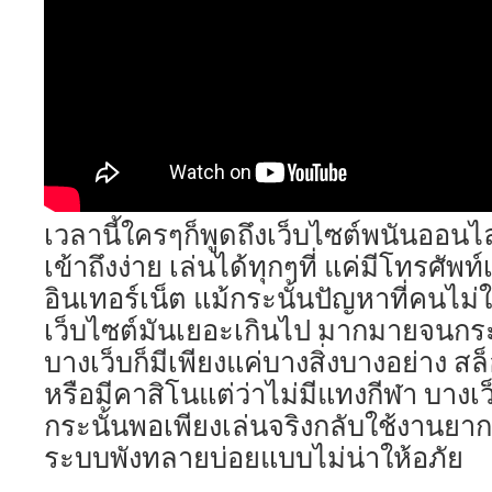
เวลานี้ใครๆก็พูดถึงเว็บไซต์พนันออนไล
เข้าถึงง่าย เล่นได้ทุกๆที่ แค่มีโทรศัพท์เ
อินเทอร์เน็ต แม้กระนั้นปัญหาที่คนไม่ใ
เว็บไซต์มันเยอะเกินไป มากมายจนกระท
บางเว็บก็มีเพียงแค่บางสิ่งบางอย่าง สล
หรือมีคาสิโนแต่ว่าไม่มีแทงกีฬา บางเ
กระนั้นพอเพียงเล่นจริงกลับใช้งานยาก เ
ระบบพังทลายบ่อยแบบไม่น่าให้อภัย