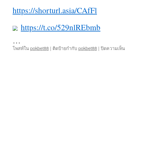
https://shorturl.asia/CAfFl
https://t.co/529nlREbmb
…
บน
โพสท์ใน
pokbet88
|
ติดป้ายกำกับ
pokbet88
|
ปิดความเห็น
พนัน
เว็บ
ตรง
ใหม่
ล่าสุด
Top
13
by
Star
1
pokbet
webใหญ
เว็บ
พนัน