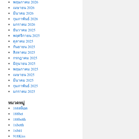
พฤษภาคม 2026
เมษายน 2026
มีนาคม 2026
กุมภาพันธ์ 2026
มกราคม 2026
ธันวาคม 2025
พฤศจิกายน 2025
ตุลาคม 2025
กันยายน 2025
สิงหาคม 2025
กรกฎาคม 2025
มิถุนายน 2025
พฤษภาคม 2025
เมษายน 2025
มีนาคม 2025
กุมภาพันธ์ 2025
มกราคม 2025
หมวดหมู่
168สล็อต
188bet
188betth
1xbetth
1xbit1
918Kiss