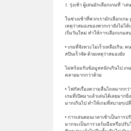
1. รุ่งเช้า ผู้เล่นมักเลือกเกมที่ 
ในช่วงเช้าที่พวกเรามักเลือกเกม p
เหตุว่าสมองของพวกเรายังไม่ได
เริ่มวันใหม่ ทำให้การเลือกเกมส
• เกมที่จังหวะไม่เร็วเหลือเกิน:
สปินเร็วจัด ด้วยเหตุว่าสมองยัง
ไม่พร้อมรับข้อมูลหนักเกินไป เกม
คลายมากกว่าด้วย
• โฟกัสเรื่องความลื่นไถลมากกว่
เกมที่เปิดมาแล้วเล่นได้เลยมากยิ
มากเกินไป ทำให้เกมที่สบายๆเปลี
• การเล่นตอนเวลาเช้าเป็นการปร
มากจะเป็นการวอร์มมือหรือปรับโ
ชิลๆเล่นแล้วไม่บีบคั้นเกินไป มั