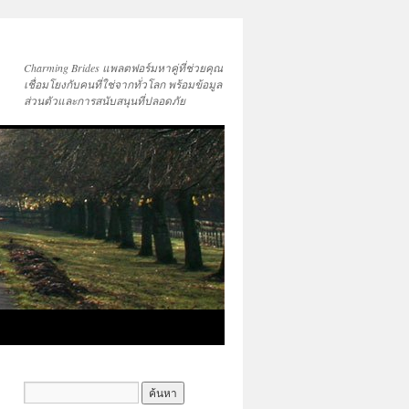
Charming Brides แพลตฟอร์มหาคู่ที่ช่วยคุณ
เชื่อมโยงกับคนที่ใช่จากทั่วโลก พร้อมข้อมูล
ส่วนตัวและการสนับสนุนที่ปลอดภัย