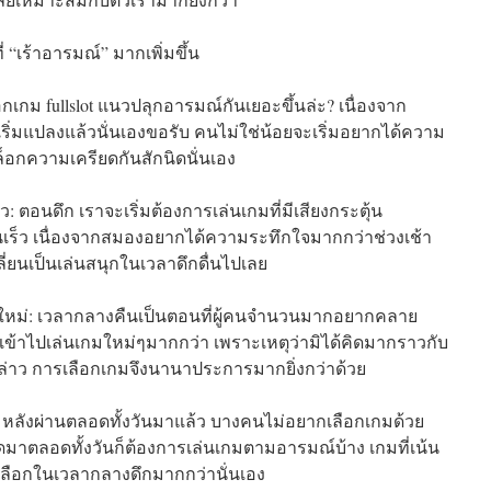
่ “เร้าอารมณ์” มากเพิ่มขึ้น
อกเกม fullslot แนวปลุกอารมณ์กันเยอะขึ้นล่ะ? เนื่องจาก
่มแปลงแล้วนั่นเองขอรับ คนไม่ใช่น้อยจะเริ่มอยากได้ความ
ล็อกความเครียดกันสักนิดนั่นเอง
: ตอนดึก เราจะเริ่มต้องการเล่นเกมที่มีเสียงกระตุ้น
ินเร็ว เนื่องจากสมองอยากได้ความระทึกใจมากกว่าช่วงเช้า
ี่ยนเป็นเล่นสนุกในเวลาดึกดื่นไปเลย
รใหม่: เวลากลางคืนเป็นตอนที่ผู้คนจำนวนมากอยากคลาย
เข้าไปเล่นเกมใหม่ๆมากกว่า เพราะเหตุว่ามิได้คิดมากราวกับ
กล่าว การเลือกเกมจึงนานาประการมากยิ่งกว่าด้วย
น: หลังผ่านตลอดทั้งวันมาแล้ว บางคนไม่อยากเลือกเกมด้วย
ยดมาตลอดทั้งวันก็ต้องการเล่นเกมตามอารมณ์บ้าง เกมที่เน้น
ูกเลือกในเวลากลางดึกมากกว่านั่นเอง