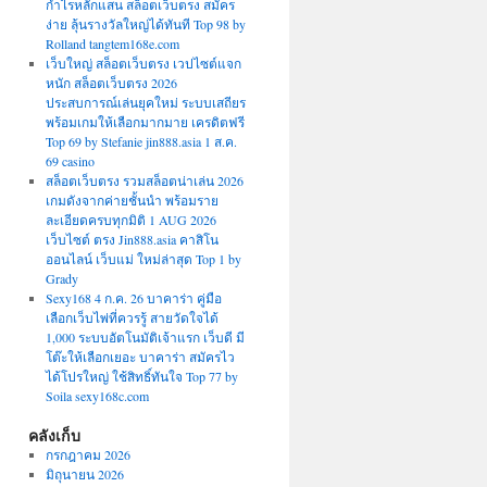
กำไรหลักแสน สล็อตเว็บตรง สมัคร
ง่าย ลุ้นรางวัลใหญ่ได้ทันที Top 98 by
Rolland tangtem168e.com
เว็บใหญ่ สล็อตเว็บตรง เวปไซต์แจก
หนัก สล็อตเว็บตรง 2026
ประสบการณ์เล่นยุคใหม่ ระบบเสถียร
พร้อมเกมให้เลือกมากมาย เครดิตฟรี
Top 69 by Stefanie jin888.asia 1 ส.ค.
69 casino
สล็อตเว็บตรง รวมสล็อตน่าเล่น 2026
เกมดังจากค่ายชั้นนำ พร้อมราย
ละเอียดครบทุกมิติ 1 AUG 2026
เว็บไซต์ ตรง Jin888.asia คาสิโน
ออนไลน์ เว็บแม่ ใหม่ล่าสุด Top 1 by
Grady
Sexy168 4 ก.ค. 26 บาคาร่า คู่มือ
เลือกเว็บไพ่ที่ควรรู้ สายวัดใจได้
1,000 ระบบอัตโนมัติเจ้าแรก เว็บดี มี
โต๊ะให้เลือกเยอะ บาคาร่า สมัครไว
ได้โปรใหญ่ ใช้สิทธิ์ทันใจ Top 77 by
Soila sexy168c.com
คลังเก็บ
กรกฎาคม 2026
มิถุนายน 2026