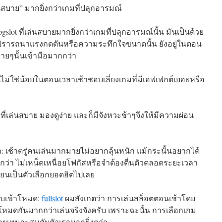
“เล่นสบาย” มากยิ่งกว่าเกมที่ปลุกอารมณ์
gslot ที่เล่นสบายมากยิ่งกว่าเกมที่ปลุกอารมณ์นั้น มันเป็นด้วย
้ปรารถนาแรงกดดันหรือความระทึกใจขนาดนั้น ยังอยู่ในตอน
บายๆนั้นเข้ามือมากกว่า
 คนไม่ใช่น้อยในตอนเวลาเช้าชอบเลี่ยงเกมที่มีเอฟเฟกต์เยอะหรือ
ที่เล่นสบาย มองดูง่าย และก็มีจังหวะช้าๆจึงให้มีความผ่อน
า: เช้าตรู่คนเล่นมากมายไม่อยากลุ้นหนัก แม้กระนั้นอยากได้
่งกว่า ไม่เหน็ดเหนื่อยโฟกัสหรือจำต้องตื่นตัวตลอดระยะเวลา
่ยนเป็นตัวเลือกยอดฮิตไปเลย
ับเข้าโหมด:
fullslot
ผมสังเกตว่า การเล่นสล็อตตอนเช้าโดย
หมดกันมากกว่าเล่นจริงจังครับ เพราะฉะนั้น การเลือกเกม
นเลยเหมาะสมกับตัวเรามากยิ่งกว่า