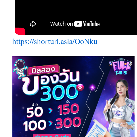
https://shorturl.asia/OoNku