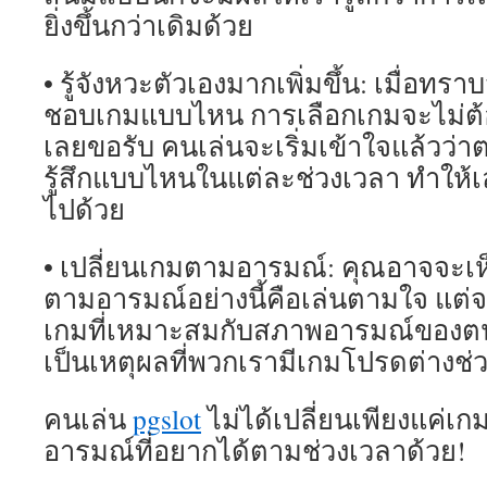
ยิ่งขึ้นกว่าเดิมด้วย
• รู้จังหวะตัวเองมากเพิ่มขึ้น: เมื่อท
ชอบเกมแบบไหน การเลือกเกมจะไม่ต้อง
เลยขอรับ คนเล่นจะเริ่มเข้าใจแล้วว
รู้สึกแบบไหนในแต่ละช่วงเวลา ทำให้เล่
ไปด้วย
• เปลี่ยนเกมตามอารมณ์: คุณอาจจะเห็
ตามอารมณ์อย่างนี้คือเล่นตามใจ แต่จร
เกมที่เหมาะสมกับสภาพอารมณ์ของตน ณ
เป็นเหตุผลที่พวกเรามีเกมโปรดต่างช่ว
คนเล่น
pgslot
ไม่ได้เปลี่ยนเพียงแค่เกมท
อารมณ์ที่อยากได้ตามช่วงเวลาด้วย!