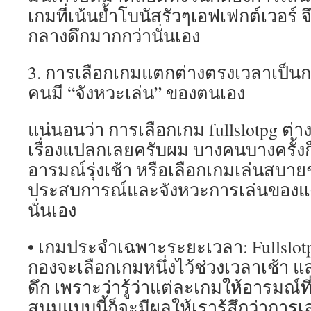
เกมที่เน้นย้ำโบนัสรัวๆเอฟเฟกต์เวอร์ 
กลางดึกมากกว่านั่นเอง
3. การเลือกเกมแตกต่างตรงเวลาเป็นก
คนมี “จังหวะเล่น” ของตนเอง
แน่นอนว่า การเลือกเกม fullslotpg ต่
เรื่องแปลกเลยครับผม บางคนบางครั้
อารมณ์รุ่งเช้า หรือเลือกเกมเล่นสบายช่
ประสบการณ์และจังหวะการเล่นของแต
นั่นเอง
• เกมประจำเฉพาะระยะเวลา: Fullslo
กองจะเลือกเกมหนึ่งไว้ช่วงเวลาเช้า แ
ดึก เพราะว่ารู้ว่าแต่ละเกมให้อารมณ์ท
สนมแบบนี้ก็จะมีผลให้เรารู้สึกว่าการเ