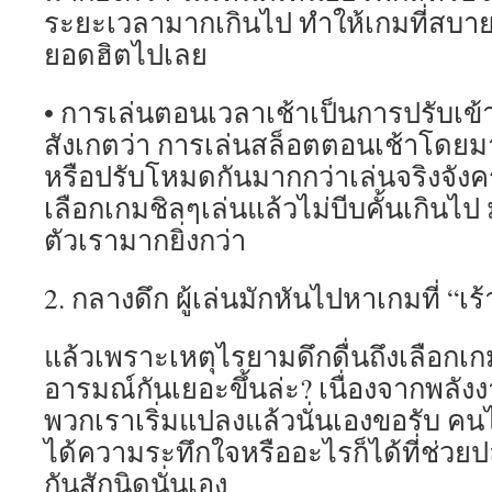
ระยะเวลามากเกินไป ทำให้เกมที่สบายๆ
ยอดฮิตไปเลย
• การเล่นตอนเวลาเช้าเป็นการปรับเข
สังเกตว่า การเล่นสล็อตตอนเช้าโดยม
หรือปรับโหมดกันมากกว่าเล่นจริงจังค
เลือกเกมชิลๆเล่นแล้วไม่บีบคั้นเกินไ
ตัวเรามากยิ่งกว่า
2. กลางดึก ผู้เล่นมักหันไปหาเกมที่ “เร
แล้วเพราะเหตุไรยามดึกดื่นถึงเลือกเกม
อารมณ์กันเยอะขึ้นล่ะ? เนื่องจากพล
พวกเราเริ่มแปลงแล้วนั่นเองขอรับ คนไ
ได้ความระทึกใจหรืออะไรก็ได้ที่ช่ว
กันสักนิดนั่นเอง