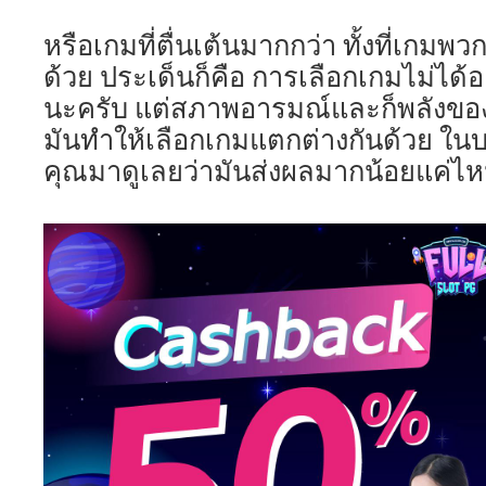
หรือเกมที่ตื่นเต้นมากกว่า ทั้งที่เกมพ
ด้วย ประเด็นก็คือ การเลือกเกมไม่ได้อยู
นะครับ แต่สภาพอารมณ์และก็พลังขอ
มันทำให้เลือกเกมแตกต่างกันด้วย ใน
คุณมาดูเลยว่ามันส่งผลมากน้อยแค่ไ