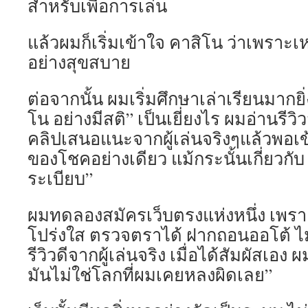
สำหรับเพื่อการเล่น
แล้วผมก็เริ่มเข้าใจ คาสิโน ว่าเพราะเ
อย่างสุขสบาย
ต่อจากนั้น ผมเริ่มศึกษาเล่าเรียนมากยิ่
โน อย่างมีสติ” เป็นเยี่ยงไร ผมอ่านรี
คลิปเสนอแนะจากผู้เล่นจริงๆแล้วพอเข้า
ของโชคอย่างเดียว แม้กระนั้นเกี่ยวกับ
ระเบียบ”
ผมทดลองสมัครเว็บตรงแห่งหนึ่ง เพราะ
โปร่งใส ตรวจตราได้ ฝากถอนออโต้ ไม่
รีวิวดีจากผู้เล่นจริง เมื่อได้สัมผัสเอง ผ
มันไม่ใช่โลกที่ผมเคยหลงผิดเลย”