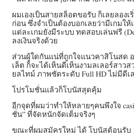
ผมเองเป็นสายสล็อตขอรับ ก็เลยลองเร
ก่อน ซึ่งจำเป็นต้องบอกเลยว่ามีเกมให
แต่ละเกมยังมีระบบ ทดสอบเล่นฟรี (D
ลงเงินจริงด้วย
ส่วนผู้ใดกันแน่ที่ถูกใจแนวคาสิโนสด อ
เล็ต ก็จะได้เห็นดีเห็นงามลเลอร์สาว
ยลไทม์ ภาพชัดระดับ Full HD ไม่มีดีเ
โปรโมชั่นแล้วก็โบนัสสุดคุ้ม
อีกจุดที่ผมว่าทำให้หลายๆคนพึงใจ ca
ชั่น” ที่จัดหนักจัดเต็มจริงๆ
ขณะที่ผมสมัครใหม่ ได้ โบนัสต้อนรับ