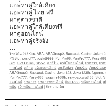
แอพหาคู่ใกล้เคียง
Ok
casino
แอพหาคู่ ไทย ฟรี
สล็อต
หาคู่ต่างชาติ
คืน
ยอด
แอพหาคู่ใกล้เคียงฟรี
เสีย
หาคู่ออนไลน์
5%
โต๊ะ
แอพหาคู่จริงจัง
ให้
…
เลือก
เยอะ
โพสท์ใน
918Kiss
,
ABA
,
ABAGroup2
,
Baccarat
,
Casino
,
Joker12
อัต
PGSlot
,
pgslot77
,
pgslot9999
,
PunPro66
,
PunPro777
,
Pussy88
ตรา
Slot
,
Slot Online
,
Slotxo
,
คาสิโน
,
คาสิโนออนไลน์
,
บาคาร่า
,
บาคา
ชนะ
ออนไลน์
,
สล็อต
,
สล็อตออนไลน์
,
เกมยิงปลา
,
เว็บพนัน
,
เว็บพนันออ
สูง
ABAGroup2
,
Baccarat
,
Casino
,
Joker123
,
Joker123th
,
Ngernn
,
8
PunPro777
,
Pussy888
,
sagame168th
,
sexybaccarat168
,
Slot
,
S
พฤศจิก
ออนไลน์
,
บาคาร่า
,
บาคาร่าออนไลน์
,
ปั่นแตก66
,
พนันออนไลน์
,
ส
า
บน
พนัน
,
เว็บพนันออนไลน์
|
ปิดความเห็น
69
Charming
Brides
แพลตฟอร์ม
หา