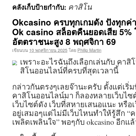
คาสิโน
คลังเก็บป้ายกำกับ:
เนื้อหา
Okcasino ครบทุกเกมดัง ปังทุกค่
Ok casino สล็อตคืนยอดเสีย 5% โ
อัตตราชนะสูง 8 พฤศจิกา 69
เขียนบน
10 พฤศจิกายน 2025
โดย
Philip Martin
เพราะอะไรฉันถึงเลือกเล่นกับ คาสิ
สิโนออนไลน์ที่ครบที่สุดเวลานี้
กล่าวกันตรงๆเลยจ๊านะครับ ตั้งแต่เริ
คาสิโนออนไลน์มา ก็ลองหลายเว็บไซต์ม
เว็บไซต์ดัง เว็บที่สหายเสนอแนะ หรือ
อยู่เสมอๆแต่ไม่มีเว็บไหนทำให้รู้สึก 
เพลิดเพลินใจ” พอๆกับ okcasino อีกแล้