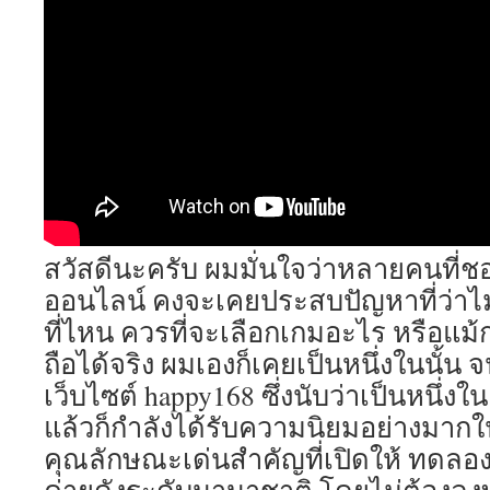
สวัสดีนะครับ ผมมั่นใจว่าหลายคนที่
ออนไลน์ คงจะเคยประสบปัญหาที่ว่าไม่รู
ที่ไหน ควรที่จะเลือกเกมอะไร หรือแม้กระ
ถือได้จริง ผมเองก็เคยเป็นหนึ่งในนั้น
เว็บไซต์ happy168 ซึ่งนับว่าเป็นหนึ่งใน 
แล้วก็กำลังได้รับความนิยมอย่างมากใ
คุณลักษณะเด่นสำคัญที่เปิดให้ ทดลอง