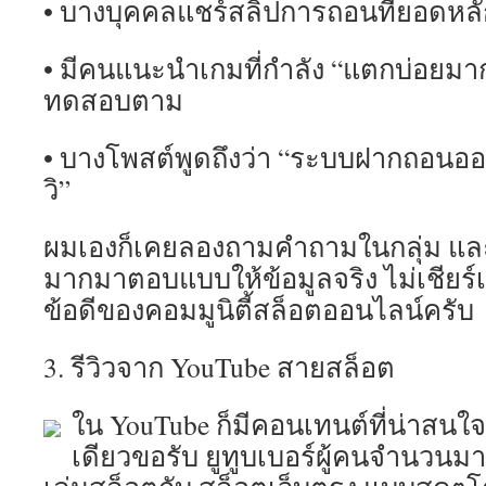
• บางบุคคลแชร์สลิปการถอนที่ยอดหลัก
• มีคนแนะนำเกมที่กำลัง “แตกบ่อยมาก” ให
ทดสอบตาม
• บางโพสต์พูดถึงว่า “ระบบฝากถอนออโต้
วิ”
ผมเองก็เคยลองถามคำถามในกลุ่ม และก็
มากมาตอบแบบให้ข้อมูลจริง ไม่เชียร์เกิ
ข้อดีของคอมมูนิตี้สล็อตออนไลน์ครับ
3. รีวิวจาก YouTube สายสล็อต
ใน YouTube ก็มีคอนเทนต์ที่น่าสนใ
เดียวขอรับ ยูทูบเบอร์ผู้คนจำนวนมา