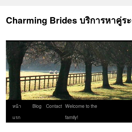
Charming Brides บริการหาคู่ระ
ข้าม
หน้า
Blog
Contact
Welcome to the
ไป
แรก
family!
ยัง