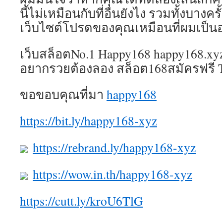
นี้ไม่เหมือนกับที่อื่นยังไง รวมทั้งบาง
เว็บไซต์โปรดของคุณเหมือนที่ผมเป็นอยู
เว็บสล็อตNo.1 Happy168 happy168.xyz 
อยากรวยต้องลอง สล็อต168สมัครฟรี 
ขอขอบคุณที่มา
happy168
https://bit.ly/happy168-xyz
https://rebrand.ly/happy168-xyz
https://wow.in.th/happy168-xyz
https://cutt.ly/kroU6TlG