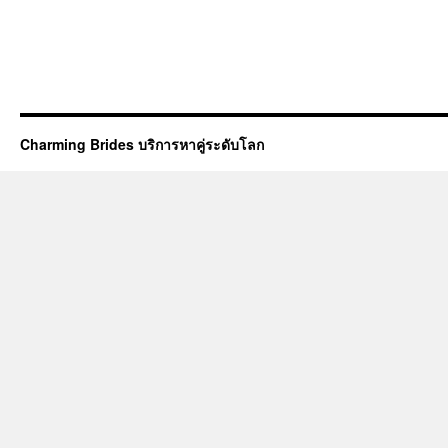
ยิง
ปลา
บา
คา
ร่า
สล็อต1
แทง
หวย
Charming Brides บริการหาคู่ระดับโลก
อัต
า
รา
จ่าย
มาก
ที่สุดTo
99
by
Christe
happy1
17
เมษา
68