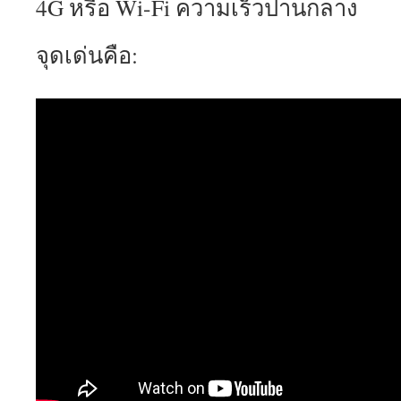
4G หรือ Wi-Fi ความเร็วปานกลาง
จุดเด่นคือ: