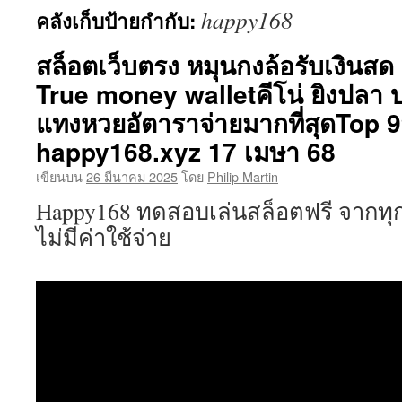
happy168
คลังเก็บป้ายกำกับ:
เนื้อหา
สล็อตเว็บตรง หมุนกงล้อรับเงินส
True money walletคีโน่ ยิงปลา 
แทงหวยอัตาราจ่ายมากที่สุดTop 9
happy168.xyz 17 เมษา 68
เขียนบน
26 มีนาคม 2025
โดย
Philip Martin
Happy168 ทดสอบเล่นสล็อตฟรี จากทุ
ไม่มีค่าใช้จ่าย