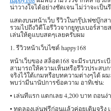
น่าวางใจได้อย่างชัดเจน ไม่ว่าจะเป็นรีว
แสดงบนหน้าเว็บ รีวิวในกรุ๊ปเฟซบุ๊กสา
รวมไปถึงวิดีโอรีวิวจากยูทูบเบอร์สายส
เล่นให้ดูแบบสดๆเลยครับผม
1. รีวิวหน้าเว็บไซต์ happy168
หน้าเว็บของ สล็อต168 จะมีระบบระเบียบ
สามารถให้ความเห็นหรือรีวิวประสบก
จริงไว้ใต้เกมหรือบทความต่างๆได้ ผม
พบว่ามีนานัปการข้อความ อาทิเช่น:
• เล่นทีแรก แตกเลย 4,200 บาท ถอนง่า
• ทดลองเล่นฟรีก่อนแล้วค่อยเติมจริง