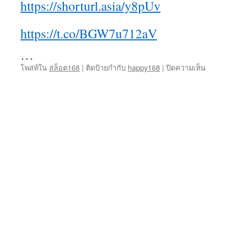
https://shorturl.asia/y8pUv
https://t.co/BGW7u712aV
…
บน
โพสท์ใน
สล็อต168
|
ติดป้ายกำกับ
happy168
|
ปิดความเห็น
สล็อต
เว็บ
ตรง
หมุน
กงล้อ
รับ
เงินสด
แจก
ไอ
โฟน
ฉ่ำ
True
money
walletคี
โน่